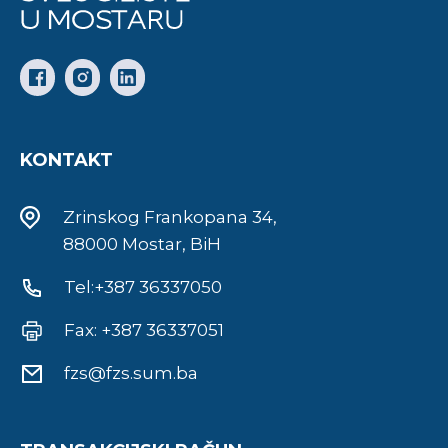
KONTAKT
Zrinskog Frankopana 34,
88000 Mostar, BiH
Tel:+387 36337050
Fax: +387 36337051
fzs@fzs.sum.ba