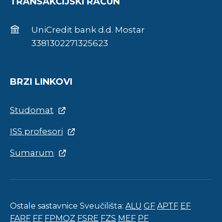
TRANSAKCIJSKI RAČUN
UniCredit bank d.d. Mostar
3381302271325623
BRZI LINKOVI
Studomat
ISS profesori
Sumarum
Ostale sastavnice Sveučilišta:
ALU
GF
APTF
EF
FARF
FF
FPMOZ
FSRE
FZS
MEF
PF