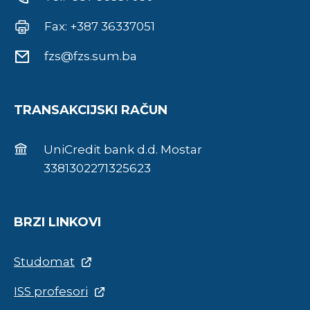
Fax: +387 36337051
fzs@fzs.sum.ba
TRANSAKCIJSKI RAČUN
UniCredit bank d.d. Mostar
3381302271325623
BRZI LINKOVI
Studomat
ISS profesori