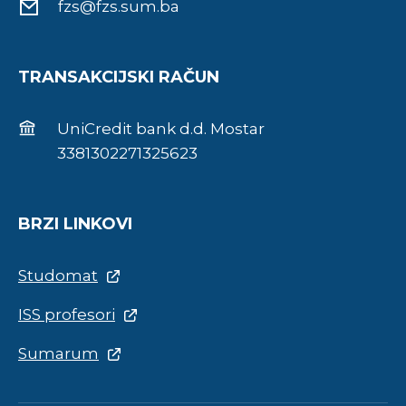
fzs@fzs.sum.ba
TRANSAKCIJSKI RAČUN
UniCredit bank d.d. Mostar
3381302271325623
BRZI LINKOVI
Studomat
ISS profesori
Sumarum