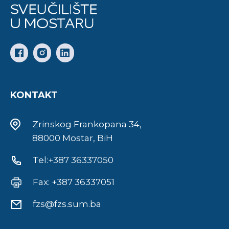
KONTAKT
Zrinskog Frankopana 34,
88000 Mostar, BiH
Tel:+387 36337050
Fax: +387 36337051
fzs@fzs.sum.ba