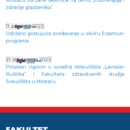
Mostaru održana radionica na temu „Fizioterapija i
zdravlje glazbenika“.
11. prosinca 2023.
Održano gostujuće predavanje u okviru Erasmus+
programa
21. studenoga 2023.
Potpisan Ugovor o suradnji Veleučilišta „Lavoslav
Ružička“ i Fakulteta zdravstvenih studija
Sveučilišta u Mostaru