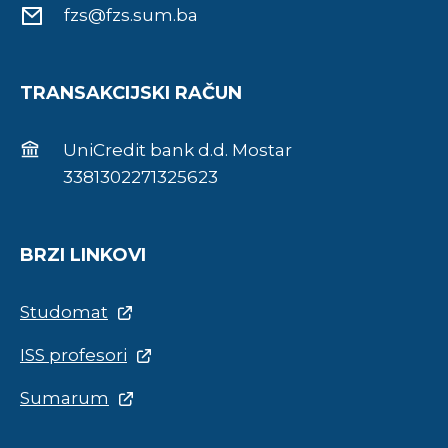
fzs@fzs.sum.ba
TRANSAKCIJSKI RAČUN
UniCredit bank d.d. Mostar
3381302271325623
BRZI LINKOVI
Studomat
ISS profesori
Sumarum