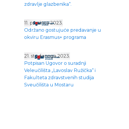
zdravlje glazbenika“.
11. prosinca 2023.
Održano gostujuće predavanje u
okviru Erasmus+ programa
21. studenoga 2023.
Potpisan Ugovor o suradnji
Veleučilišta „Lavoslav Ružička“ i
Fakulteta zdravstvenih studija
Sveučilišta u Mostaru