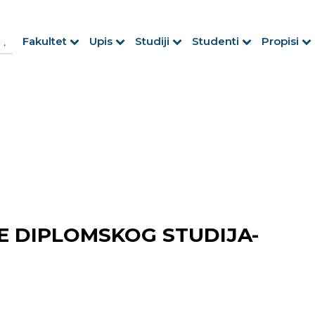
h Button
arch
Fakultet
Upis
Studiji
Studenti
Propisi
r:
E DIPLOMSKOG STUDIJA-