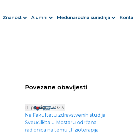
Znanost
Alumni
Međunarodna suradnja
Konta
Povezane obavijesti
11. prosinca 2023.
Na Fakultetu zdravstvenih studija
Sveučilišta u Mostaru održana
radionica na temu „Fizioterapija i