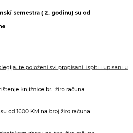
zimski semestra ( 2. godinu) su od
ine
egija, te položeni svi propisani ispiti i upisani u
ištenje knjižnice br. žiro računa
osu od 1600 KM na broj žiro računa