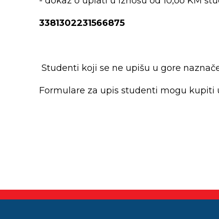
- dokaz o uplati u iznosu od 10,oo KM st
3381302231566875
Studenti koji se ne upišu u gore naznač
Formulare za upis studenti mogu kupiti u