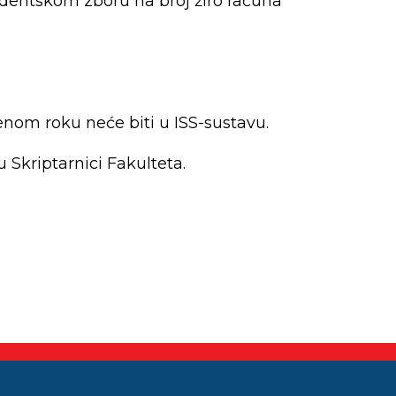
udentskom zboru na broj žiro računa
enom roku neće biti u ISS-sustavu.
 Skriptarnici Fakulteta.