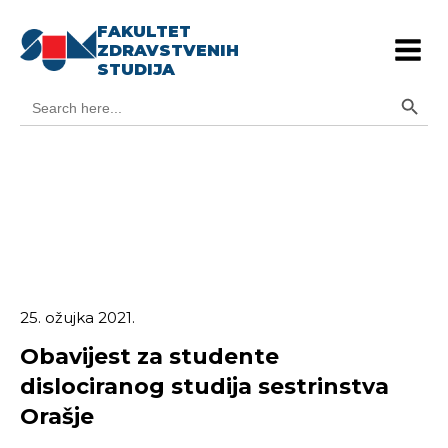
FAKULTET
ZDRAVSTVENIH
STUDIJA
Search Button
Search
for:
25. ožujka 2021.
Obavijest za studente
dislociranog studija sestrinstva
Orašje