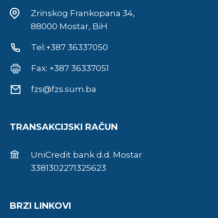
Zrinskog Frankopana 34,
88000 Mostar, BiH
Tel:+387 36337050
Fax: +387 36337051
fzs@fzs.sum.ba
TRANSAKCIJSKI RAČUN
UniCredit bank d.d. Mostar
3381302271325623
BRZI LINKOVI