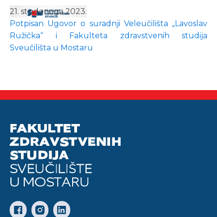
21. studenoga 2023.
Potpisan Ugovor o suradnji Veleučilišta „Lavoslav
Ružička“ i Fakulteta zdravstvenih studija
Sveučilišta u Mostaru