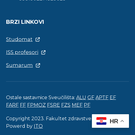
BRZI LINKOVI
Studomat
ISS profesori
Sumarum
Ostale sastavnice Sveučilišta:
ALU
GF
APTF
EF
FARF
FF
FPMOZ
FSRE
FZS
MEF
PF
Copyright 2023. Fakultet zdravstvenih studija.
HR
Powerd by
ITO