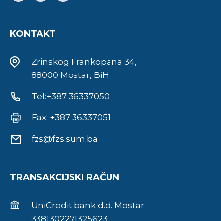
KONTAKT
Zrinskog Frankopana 34,
88000 Mostar, BiH
Tel:+387 36337050
Fax: +387 36337051
fzs@fzs.sum.ba
TRANSAKCIJSKI RAČUN
UniCredit bank d.d. Mostar
3381302271325623