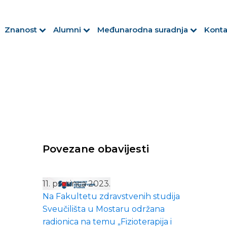
Znanost
Alumni
Međunarodna suradnja
Konta
Povezane obavijesti
11. prosinca 2023.
Na Fakultetu zdravstvenih studija
Sveučilišta u Mostaru održana
radionica na temu „Fizioterapija i