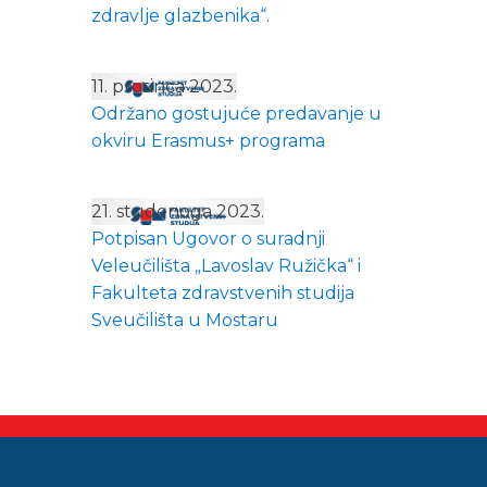
zdravlje glazbenika“.
11. prosinca 2023.
Održano gostujuće predavanje u
okviru Erasmus+ programa
21. studenoga 2023.
Potpisan Ugovor o suradnji
Veleučilišta „Lavoslav Ružička“ i
Fakulteta zdravstvenih studija
Sveučilišta u Mostaru