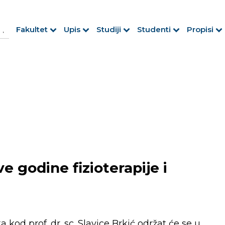
h Button
arch
Fakultet
Upis
Studiji
Studenti
Propisi
r:
e godine fizioterapije i
ka kod prof. dr. sc. Slavice Brkić održat će se u