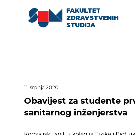
FAKULTET
Searc
Se
ZDRAVSTVENIH
fo
STUDIJA
11. srpnja 2020.
Obavijest za studente prv
sanitarnog inženjerstva
Komisijski ispit iz kolegija Fizika i Biofizi