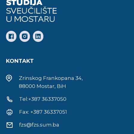
KONTAKT
Zrinskog Frankopana 34,
88000 Mostar, BiH
Tel:+387 36337050
Fax: +387 36337051
fzs@fzs.sum.ba