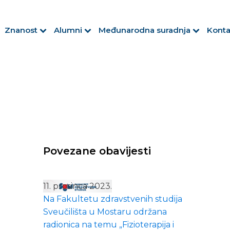
Znanost
Alumni
Međunarodna suradnja
Konta
Povezane obavijesti
11. prosinca 2023.
Na Fakultetu zdravstvenih studija
Sveučilišta u Mostaru održana
radionica na temu „Fizioterapija i