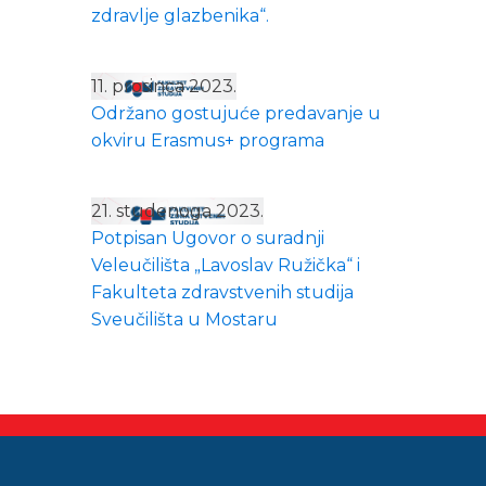
zdravlje glazbenika“.
11. prosinca 2023.
Održano gostujuće predavanje u
okviru Erasmus+ programa
21. studenoga 2023.
Potpisan Ugovor o suradnji
Veleučilišta „Lavoslav Ružička“ i
Fakulteta zdravstvenih studija
Sveučilišta u Mostaru