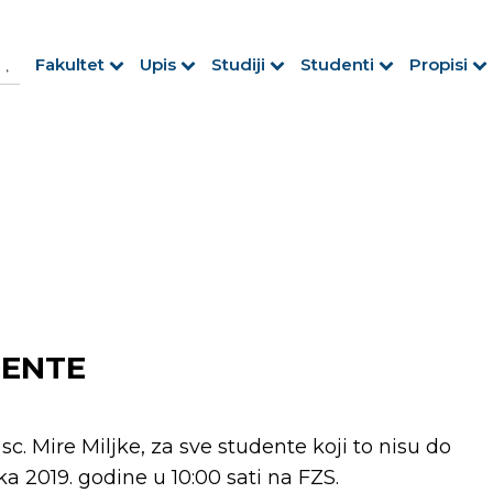
h Button
arch
Fakultet
Upis
Studiji
Studenti
Propisi
r:
DENTE
sc. Mire Miljke, za sve studente koji to nisu do
jka 2019. godine u 10:00 sati na FZS.