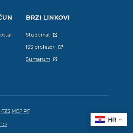
AČUN
BRZI LINKOVI
Mostar
Studomat
ISS profesori
Sumarum
FZS
MEF
PF
HR
ITO