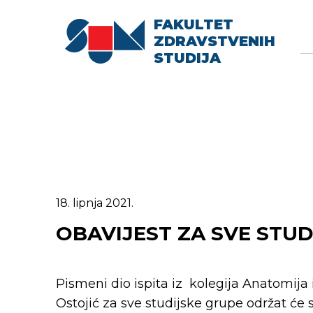
FAKULTET
Searc
Se
ZDRAVSTVENIH
fo
STUDIJA
18. lipnja 2021.
OBAVIJEST ZA SVE STU
Pismeni dio ispita iz kolegija Anatomija i 
Ostojić za sve studijske grupe održat će 