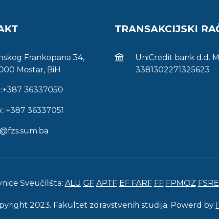
AKT
TRANSAKCIJSKI R
inskog Frankopana 34,
UniCredit bank d.d. 
000 Mostar, BiH
3381302271325623
l:+387 36337050
x: +387 36337051
s@fzs.sum.ba
vnice Sveučilišta:
ALU
GF
APTF
EF
FARF
FF
FPMOZ
FSRE
pyright 2023. Fakultet zdravstvenih studija. Powerd by