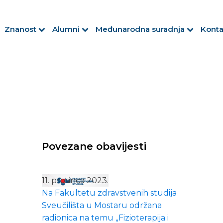
Znanost
Alumni
Međunarodna suradnja
Konta
Povezane obavijesti
11. prosinca 2023.
Na Fakultetu zdravstvenih studija
Sveučilišta u Mostaru održana
radionica na temu „Fizioterapija i