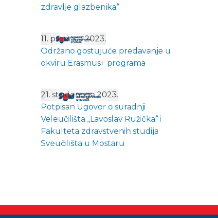
zdravlje glazbenika“.
11. prosinca 2023.
Održano gostujuće predavanje u
okviru Erasmus+ programa
21. studenoga 2023.
Potpisan Ugovor o suradnji
Veleučilišta „Lavoslav Ružička“ i
Fakulteta zdravstvenih studija
Sveučilišta u Mostaru