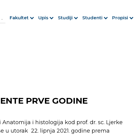
h Button
arch
Fakultet
Upis
Studiji
Studenti
Propisi
r:
DENTE PRVE GODINE
Anatomija i histologija kod prof. dr. sc. Ljerke
se u utorak 22. lipnja 2021. godine prema