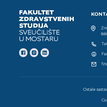
KONT
Zr
88
Te
Fa
fz
Ostale sasta
Co