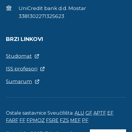
UniCredit bank d.d. Mostar
3381302271325623
BRZI LINKOVI
Studomat
ISS profesori
Sumarum
Ostale sastavnice Sveučilišta:
ALU
GF
APTF
EF
FARF
FF
FPMOZ
FSRE
FZS
MEF
PF