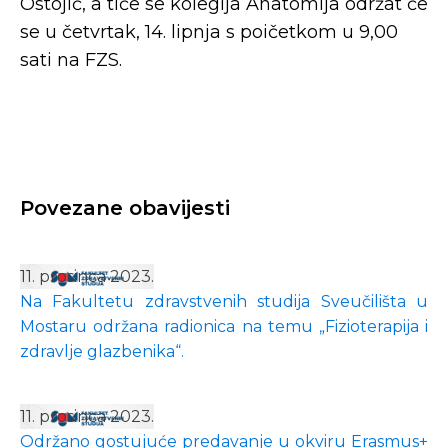
Ostojić, a tiče se kolegija Anatomija održat će
se u četvrtak, 14. lipnja s poičetkom u 9,00
sati na FZS.
Povezane obavijesti
11. prosinca 2023.
Na Fakultetu zdravstvenih studija Sveučilišta u
Mostaru održana radionica na temu „Fizioterapija i
zdravlje glazbenika“.
11. prosinca 2023.
Održano gostujuće predavanje u okviru Erasmus+