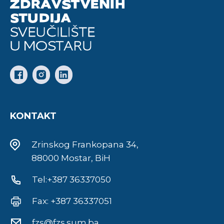
KONTAKT
Zrinskog Frankopana 34,
88000 Mostar, BiH
Tel:+387 36337050
Fax: +387 36337051
fzs@fzs.sum.ba