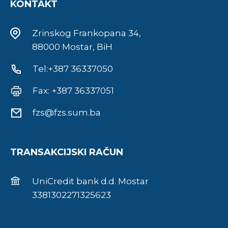
KONTAKT
Zrinskog Frankopana 34,
88000 Mostar, BiH
Tel:+387 36337050
Fax: +387 36337051
fzs@fzs.sum.ba
TRANSAKCIJSKI RAČUN
UniCredit bank d.d. Mostar
3381302271325623