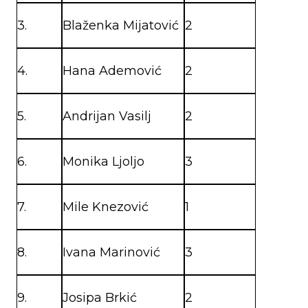
3.
Blaženka Mijatović
2
4.
Hana Ademović
2
5.
Andrijan Vasilj
2
6.
Monika Ljoljo
3
7.
Mile Knezović
1
8.
Ivana Marinović
3
9.
Josipa Brkić
2