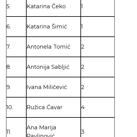
5.
Katarina Čeko
1
6.
Katarina Šimić
1
7.
Antonela Tomić
2
8.
Antonija Sabljić
2
9.
Ivana Miličević
2
10.
Ružica Ćavar
4
Ana Marija
11.
3
Pavlinović