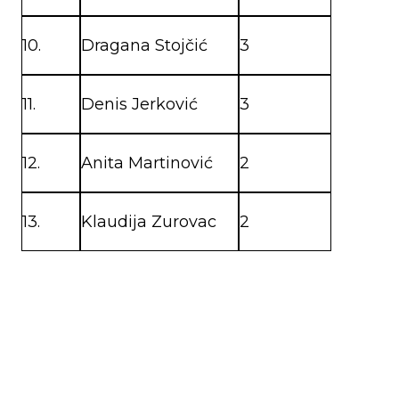
10.
Dragana Stojčić
3
11.
Denis Jerković
3
12.
Anita Martinović
2
13.
Klaudija Zurovac
2