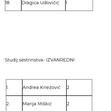
18.
Dragica Udovičić
1
Studij sestrinstva- IZVANREDNI
1.
Andrea Knezović
2
2.
Marija Miškić
2