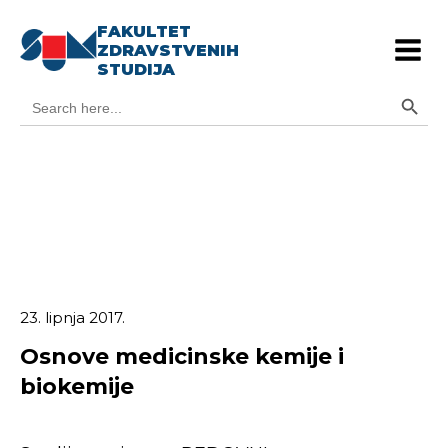
FAKULTET
ZDRAVSTVENIH
STUDIJA
Search Button
Search
for:
23. lipnja 2017.
Osnove medicinske kemije i
biokemije