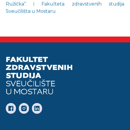
Ružička“ i Fakulteta zdravstvenih studija
Sveučilišta u Mostaru