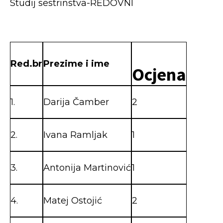
Studij sestrinstva-REDOVNI
Red.br
Prezime i ime
Ocjena
1.
Darija Čamber
2
2.
Ivana Ramljak
1
3.
Antonija Martinović
1
4.
Matej Ostojić
2