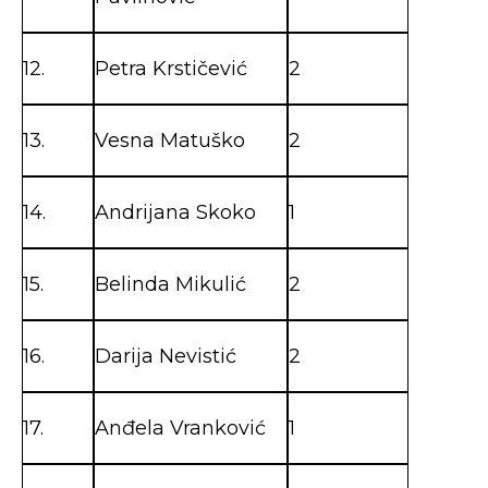
12.
Petra Krstičević
2
13.
Vesna Matuško
2
14.
Andrijana Skoko
1
15.
Belinda Mikulić
2
16.
Darija Nevistić
2
17.
Anđela Vranković
1