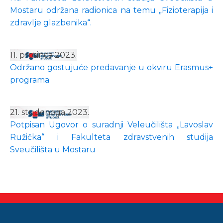
Mostaru održana radionica na temu „Fizioterapija i
zdravlje glazbenika“.
11. prosinca 2023.
Održano gostujuće predavanje u okviru Erasmus+
programa
21. studenoga 2023.
Potpisan Ugovor o suradnji Veleučilišta „Lavoslav
Ružička“ i Fakulteta zdravstvenih studija
Sveučilišta u Mostaru