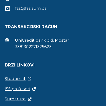
fzs@fzs.sum.ba
TRANSAKCIJSKI RAČUN
UniCredit bank d.d. Mostar
3381302271325623
BRZI LINKOVI
Studomat
ISS profesori
Sumarum