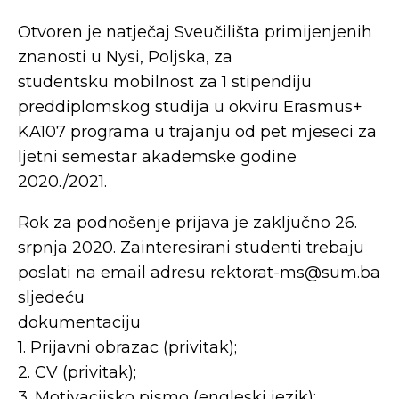
Otvoren je natječaj Sveučilišta primijenjenih
znanosti u Nysi, Poljska, za
studentsku mobilnost za 1 stipendiju
preddiplomskog studija u okviru Erasmus+
KA107 programa u trajanju od pet mjeseci za
ljetni semestar akademske godine
2020./2021.
Rok za podnošenje prijava je zaključno 26.
srpnja 2020. Zainteresirani studenti trebaju
poslati na email adresu rektorat-ms@sum.ba
sljedeću
dokumentaciju
1. Prijavni obrazac (privitak);
2. CV (privitak);
3. Motivacijsko pismo (engleski jezik);