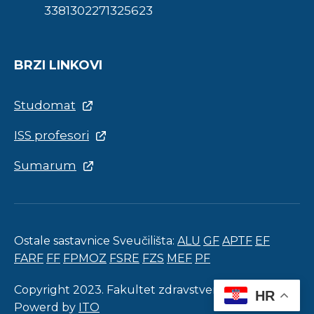
3381302271325623
BRZI LINKOVI
Studomat
ISS profesori
Sumarum
Ostale sastavnice Sveučilišta:
ALU
GF
APTF
EF
FARF
FF
FPMOZ
FSRE
FZS
MEF
PF
Copyright 2023. Fakultet zdravstvenih studija.
HR
Powerd by
ITO