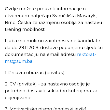
Ovdje možete preuzeti informacije o
otvorenom natječaju Sveučilišta Masaryk,
Brno, Češka za razmjenu osoblja za nastavu i
trening mobilnost.
Ljubazno molimo zainteresirane kandidate
da do 29.11.2018. dostave popunjenu sljedeću
dokumentaciju na email adresu
rektorat-
ms@sum.ba
:
1. Prijavni obrazac (privitak)
2. CV (privitak) - za nastavno osoblje je
potrebno dostaviti sukladno kriterijima za
ocjenjivanje
3. Motivacijsko pismo (engleski jezik)