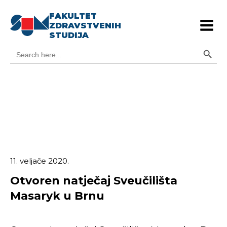
FAKULTET
ZDRAVSTVENIH
STUDIJA
Search Button
Search
for:
11. veljače 2020.
Otvoren natječaj Sveučilišta
Masaryk u Brnu