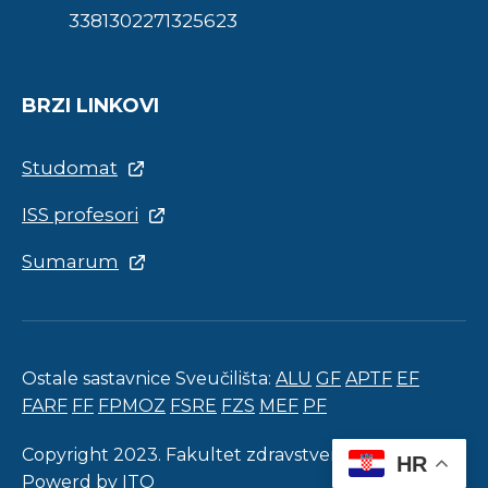
3381302271325623
BRZI LINKOVI
Studomat
ISS profesori
Sumarum
Ostale sastavnice Sveučilišta:
ALU
GF
APTF
EF
FARF
FF
FPMOZ
FSRE
FZS
MEF
PF
Copyright 2023. Fakultet zdravstvenih studija.
HR
Powerd by
ITO