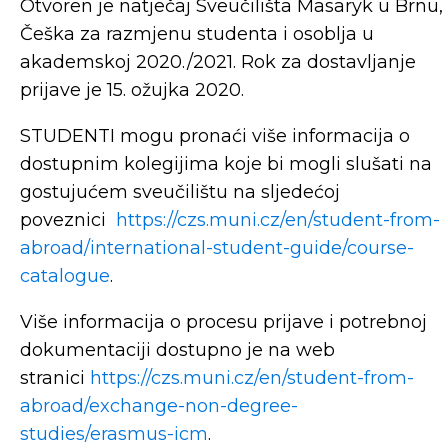
Otvoren je natječaj Sveučilišta Masaryk u Brnu,
Češka za razmjenu studenta i osoblja u
akademskoj 2020./2021. Rok za dostavljanje
prijave je 15. ožujka 2020.
STUDENTI mogu pronaći više informacija o
dostupnim kolegijima koje bi mogli slušati na
gostujućem sveučilištu na sljedećoj
poveznici
https://czs.muni.cz/en/student-from-
abroad/international-student-guide/course-
catalogue
.
Više informacija o procesu prijave i potrebnoj
dokumentaciji dostupno je na web
stranici
https://czs.muni.cz/en/student-from-
abroad/exchange-non-degree-
studies/erasmus-icm
.