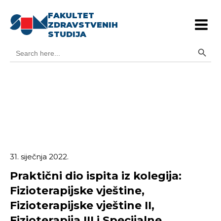
FAKULTET
ZDRAVSTVENIH
STUDIJA
Search Button
Search
for:
31. siječnja 2022.
Praktični dio ispita iz kolegija:
Fizioterapijske vještine,
Fizioterapijske vještine II,
Fizioterapija III i Specijalne