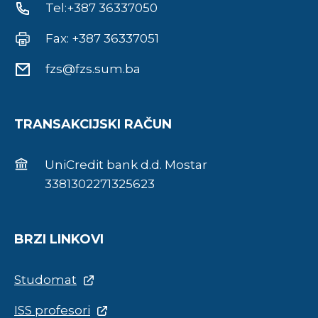
Tel:+387 36337050
Fax: +387 36337051
fzs@fzs.sum.ba
TRANSAKCIJSKI RAČUN
UniCredit bank d.d. Mostar
3381302271325623
BRZI LINKOVI
Studomat
ISS profesori