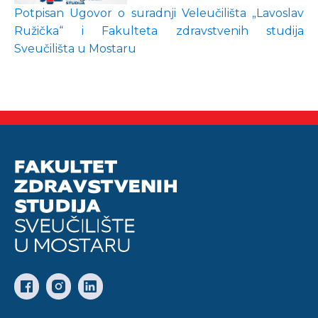
Potpisan Ugovor o suradnji Veleučilišta „Lavoslav
Ružička“ i Fakulteta zdravstvenih studija
Sveučilišta u Mostaru