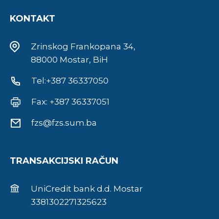
KONTAKT
Zrinskog Frankopana 34,
88000 Mostar, BiH
Tel:+387 36337050
Fax: +387 36337051
fzs@fzs.sum.ba
TRANSAKCIJSKI RAČUN
UniCredit bank d.d. Mostar
3381302271325623