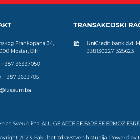
AKT
TRANSAKCIJSKI R
inskog Frankopana 34,
UniCredit bank d.d. 
000 Mostar, BiH
3381302271325623
l:+387 36337050
x: +387 36337051
s@fzs.sum.ba
vnice Sveučilišta:
ALU
GF
APTF
EF
FARF
FF
FPMOZ
FSRE
pyright 2023. Fakultet zdravstvenih studija. Powerd by