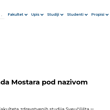
h Button
arch
Fakultet
Upis
Studiji
Studenti
Propisi
r:
rada Mostara pod nazivom
akulteta zdravstvenih studija Sveučilišta u