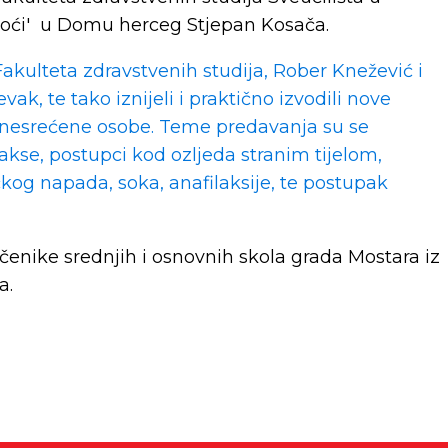
moći' u Domu herceg Stjepan Kosača.
Fakulteta zdravstvenih studija, Rober Knežević i
ak, te tako iznijeli i praktično izvodili nove
unesrećene osobe. Teme predavanja su se
takse, postupci kod ozljeda stranim tijelom,
čkog napada, soka, anafilaksije, te postupak
učenike srednjih i osnovnih skola grada Mostara iz
a.