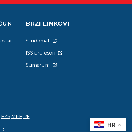
AČUN
BRZI LINKOVI
Mostar
Studomat
ISS profesori
Sumarum
FZS
MEF
PF
HR
ITO