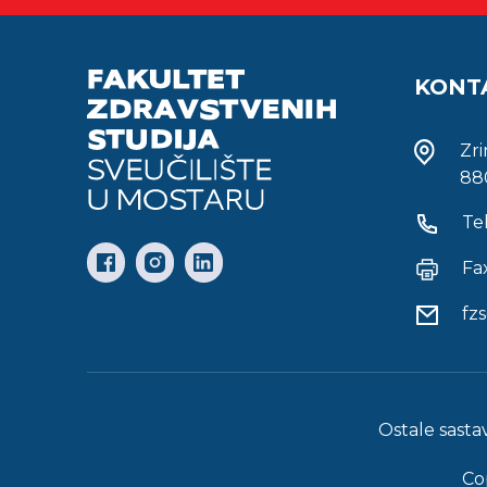
KONT
Zr
88
Te
Fa
fz
Ostale sasta
Co