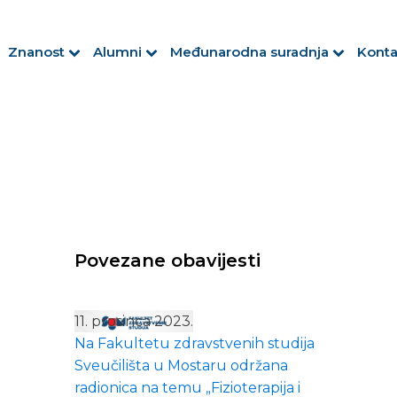
Znanost
Alumni
Međunarodna suradnja
Konta
Povezane obavijesti
11. prosinca 2023.
Na Fakultetu zdravstvenih studija
Sveučilišta u Mostaru održana
radionica na temu „Fizioterapija i