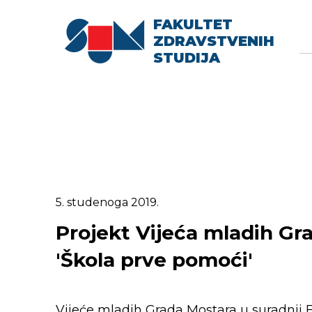
FAKULTET
Searc
Se
ZDRAVSTVENIH
fo
STUDIJA
5. studenoga 2019.
Projekt Vijeća mladih G
'Škola prve pomoći'
Vijeće mladih Grada Mostara u suradnji F