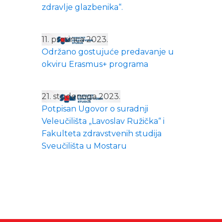
zdravlje glazbenika“.
11. prosinca 2023.
Održano gostujuće predavanje u
okviru Erasmus+ programa
21. studenoga 2023.
Potpisan Ugovor o suradnji
Veleučilišta „Lavoslav Ružička“ i
Fakulteta zdravstvenih studija
Sveučilišta u Mostaru