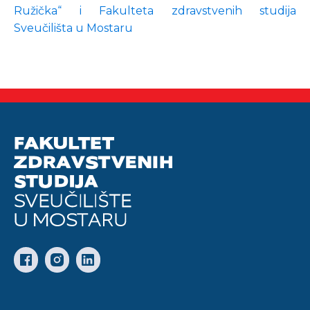
Ružička“ i Fakulteta zdravstvenih studija
Sveučilišta u Mostaru