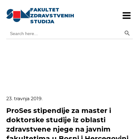
FAKULTET
ZDRAVSTVENIH
STUDIJA
Search Button
Search
for:
23. travnja 2019.
ProSes stipendije za master i
doktorske studije iz oblasti
zdravstvene njege na javnim
fakultetima u Bosni i Hercegovini