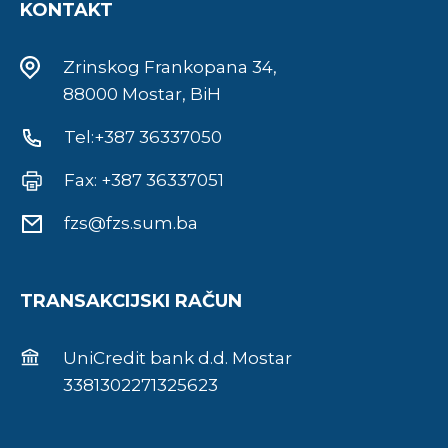
KONTAKT
Zrinskog Frankopana 34,
88000 Mostar, BiH
Tel:+387 36337050
Fax: +387 36337051
fzs@fzs.sum.ba
TRANSAKCIJSKI RAČUN
UniCredit bank d.d. Mostar
3381302271325623