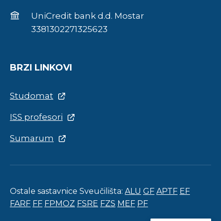
UniCredit bank d.d. Mostar
3381302271325623
BRZI LINKOVI
Studomat
ISS profesori
Sumarum
Ostale sastavnice Sveučilišta:
ALU
GF
APTF
EF
FARF
FF
FPMOZ
FSRE
FZS
MEF
PF