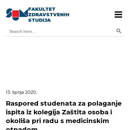
FAKULTET
ZDRAVSTVENIH
STUDIJA
Search Button
Search
for:
13. lipnja 2020.
Raspored studenata za polaganje
ispita iz kolegija Zaštita osoba i
okoliša pri radu s medicinskim
otpadom