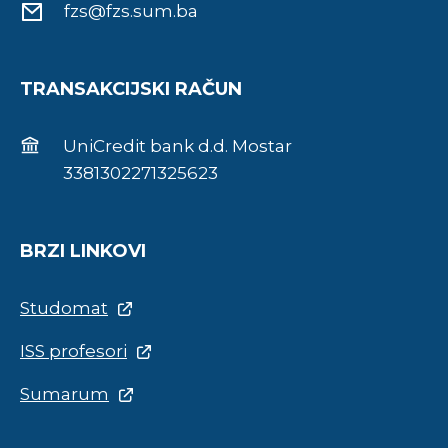
fzs@fzs.sum.ba
TRANSAKCIJSKI RAČUN
UniCredit bank d.d. Mostar
3381302271325623
BRZI LINKOVI
Studomat
ISS profesori
Sumarum