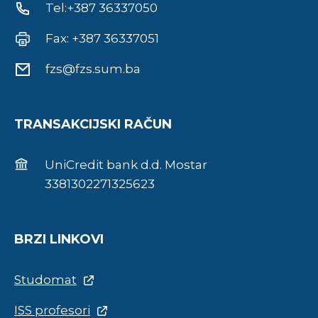
Tel:+387 36337050
Fax: +387 36337051
fzs@fzs.sum.ba
TRANSAKCIJSKI RAČUN
UniCredit bank d.d. Mostar
3381302271325623
BRZI LINKOVI
Studomat
ISS profesori