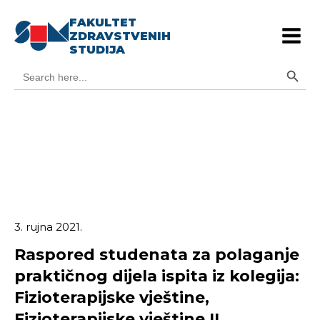
FAKULTET
ZDRAVSTVENIH
STUDIJA
Search Button
Search
for:
3. rujna 2021.
Raspored studenata za polaganje
praktičnog dijela ispita iz kolegija:
Fizioterapijske vještine,
Fizioterapijske vještine II,