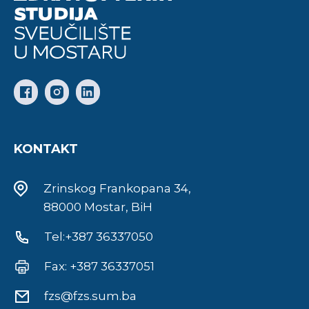
KONTAKT
Zrinskog Frankopana 34,
88000 Mostar, BiH
Tel:+387 36337050
Fax: +387 36337051
fzs@fzs.sum.ba