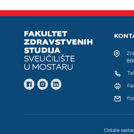
KONT
Zr
88
Te
Fa
fz
Ostale sasta