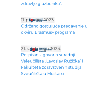
zdravlje glazbenika“.
11. prosinca 2023.
Održano gostujuće predavanje u
okviru Erasmus+ programa
21. studenoga 2023.
Potpisan Ugovor o suradnji
Veleučilišta „Lavoslav Ružička“ i
Fakulteta zdravstvenih studija
Sveučilišta u Mostaru