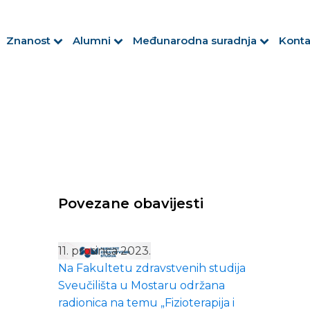
Znanost
Alumni
Međunarodna suradnja
Konta
Povezane obavijesti
11. prosinca 2023.
Na Fakultetu zdravstvenih studija
Sveučilišta u Mostaru održana
radionica na temu „Fizioterapija i