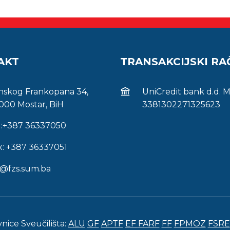
AKT
TRANSAKCIJSKI R
inskog Frankopana 34,
UniCredit bank d.d. 
000 Mostar, BiH
3381302271325623
l:+387 36337050
x: +387 36337051
s@fzs.sum.ba
vnice Sveučilišta:
ALU
GF
APTF
EF
FARF
FF
FPMOZ
FSRE