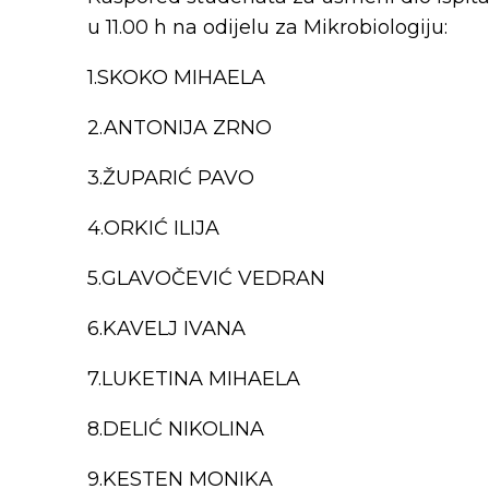
u 11.00 h na odijelu za Mikrobiologiju:
1.SKOKO MIHAELA
2.ANTONIJA ZRNO
3.ŽUPARIĆ PAVO
4.ORKIĆ ILIJA
5.GLAVOČEVIĆ VEDRAN
6.KAVELJ IVANA
7.LUKETINA MIHAELA
8.DELIĆ NIKOLINA
9.KESTEN MONIKA