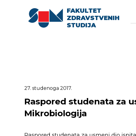
FAKULTET
Searc
Se
ZDRAVSTVENIH
fo
STUDIJA
27. studenoga 2017.
Raspored studenata za usm
Mikrobiologija
Raspored studenata za usmeni dio ispita i