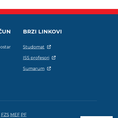
AČUN
BRZI LINKOVI
Mostar
Studomat
ISS profesori
Sumarum
FZS
MEF
PF