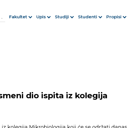
h Button
arch
Fakultet
Upis
Studiji
Studenti
Propisi
r:
eni dio ispita iz kolegija
z kolegija Mikrobiologija koji će se održati danas