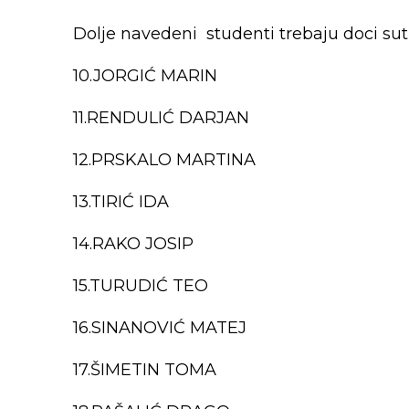
Dolje navedeni studenti trebaju doci sutr
10.JORGIĆ MARIN
11.RENDULIĆ DARJAN
12.PRSKALO MARTINA
13.TIRIĆ IDA
14.RAKO JOSIP
15.TURUDIĆ TEO
16.SINANOVIĆ MATEJ
17.ŠIMETIN TOMA