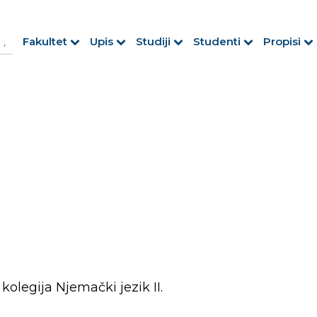
h Button
arch
Fakultet
Upis
Studiji
Studenti
Propisi
r:
kolegija Njemački jezik II.