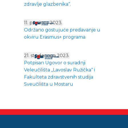
zdravlje glazbenika“.
11. prosinca 2023.
Održano gostujuće predavanje u
okviru Erasmus+ programa
21. studenoga 2023.
Potpisan Ugovor o suradnji
Veleučilišta „Lavoslav Ružička“ i
Fakulteta zdravstvenih studija
Sveučilišta u Mostaru