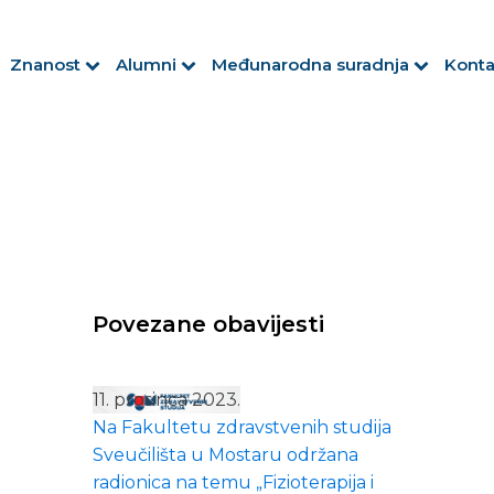
Znanost
Alumni
Međunarodna suradnja
Konta
Povezane obavijesti
11. prosinca 2023.
Na Fakultetu zdravstvenih studija
Sveučilišta u Mostaru održana
radionica na temu „Fizioterapija i