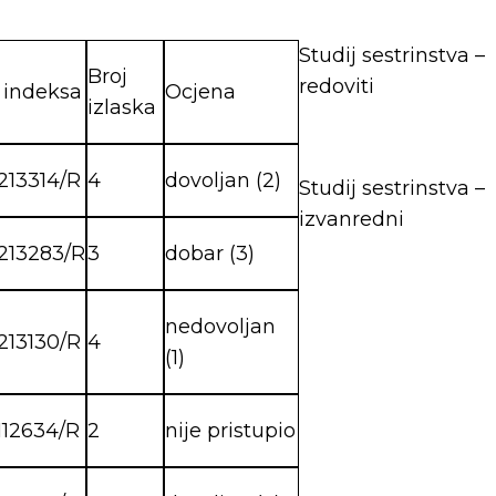
Studij sestrinstva –
Broj
redoviti
 indeksa
Ocjena
izlaska
213314/R
4
dovoljan (2)
Studij sestrinstva –
izvanredni
8213283/R
3
dobar (3)
nedovoljan
213130/R
4
(1)
112634/R
2
nije pristupio