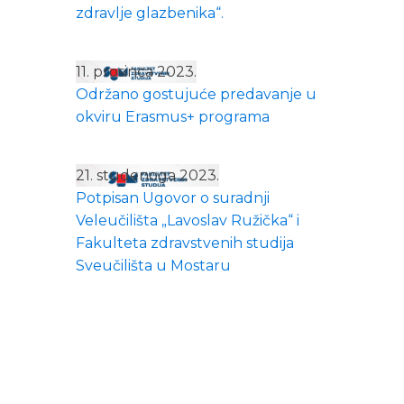
zdravlje glazbenika“.
11. prosinca 2023.
Održano gostujuće predavanje u
okviru Erasmus+ programa
21. studenoga 2023.
Potpisan Ugovor o suradnji
Veleučilišta „Lavoslav Ružička“ i
Fakulteta zdravstvenih studija
Sveučilišta u Mostaru