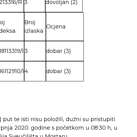
213316/R
3
dovoljan (2)
oj
Broj
Ocjena
ndeksa
izlaska
18113319/I
3
dobar (3)
16112910/I
4
dobar (3)
) put te isti nisu položili, dužni su pristupiti
 srpnja 2020. godine s početkom u 08:30 h, u
ja Sveučilišta u Mostaru.