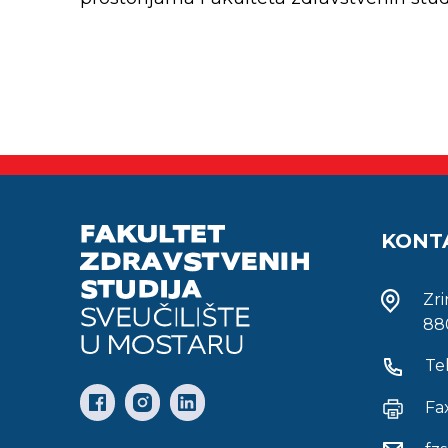
KONT
Zr
88
Te
Fa