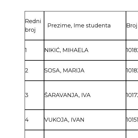
Redni
Prezime, Ime studenta
Broj
broj
1
NIKIĆ, MIHAELA
1018
2
SOSA, MARIJA
101
3
ŠARAVANJA, IVA
1017
4
VUKOJA, IVAN
1015