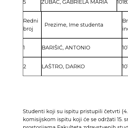
5
ZUBAC, GABRIELA MARIA
1018
Redni
Br
Prezime, Ime studenta
broj
i
1
BARIŠIĆ, ANTONIO
10
2
LAŠTRO, DARKO
10
Studenti koji su ispitu pristupili četvrti (4.
komisijskom ispitu koji će se održati 15.
prostorijama Fakulteta zdravstvenih studi