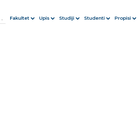
h Button
arch
Fakultet
Upis
Studiji
Studenti
Propisi
r: