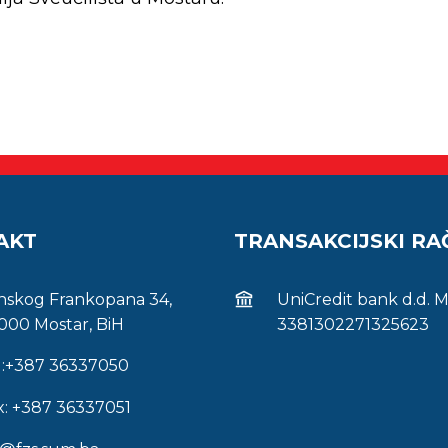
AKT
TRANSAKCIJSKI R
inskog Frankopana 34,
UniCredit bank d.d. 
000 Mostar, BiH
3381302271325623
l:+387 36337050
x: +387 36337051