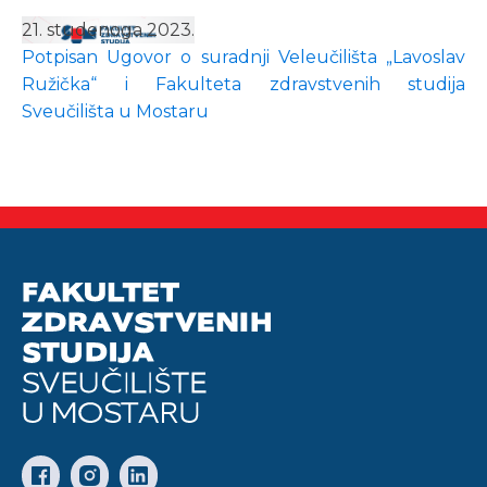
21. studenoga 2023.
Potpisan Ugovor o suradnji Veleučilišta „Lavoslav
Ružička“ i Fakulteta zdravstvenih studija
Sveučilišta u Mostaru