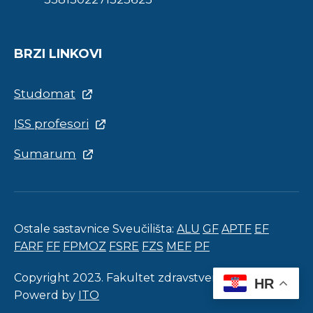
BRZI LINKOVI
Studomat
ISS profesori
Sumarum
Ostale sastavnice Sveučilišta:
ALU
GF
APTF
EF
FARF
FF
FPMOZ
FSRE
FZS
MEF
PF
Copyright 2023. Fakultet zdravstvenih studija.
HR
Powerd by
ITO