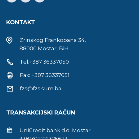
KONTAKT
Zrinskog Frankopana 34,
88000 Mostar, BiH
Tel:+387 36337050
Fax: +387 36337051
fzs@fzs.sum.ba
TRANSAKCIJSKI RAČUN
UniCredit bank d.d. Mostar
3381302271325623