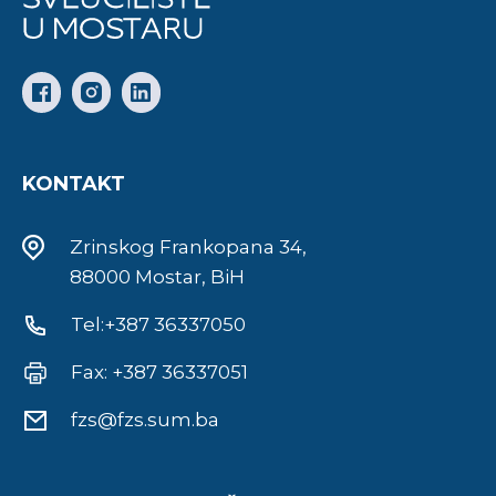
KONTAKT
Zrinskog Frankopana 34,
88000 Mostar, BiH
Tel:+387 36337050
Fax: +387 36337051
fzs@fzs.sum.ba