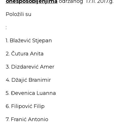
onesposobljenjima
održanog 17.11. 2017.g.
Položili su
:
1. Blažević Stjepan
2. Čutura Anita
3. Dizdarević Amer
4. Džajić Branimir
5. Đevenica Luanna
6. Filipović Filip
7. Franić Antonio