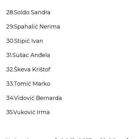
28.Soldo Sandra
29.Spahalić Nerima
30.Stipić Ivan
31.Sušac Anđela
32.Škeva Krištof
33.Tomić Marko
34.Vidović Bernarda
35.Vuković Irma