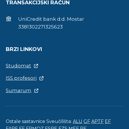
TRANSAKCIJSKI RAČUN
UniCredit bank d.d. Mostar
3381302271325623
BRZI LINKOVI
Studomat
ISS profesori
Sumarum
Ostale sastavnice Sveučilišta:
ALU
GF
APTF
EF
FARF
FF
FPMOZ
FSRE
FZS
MEF
PF