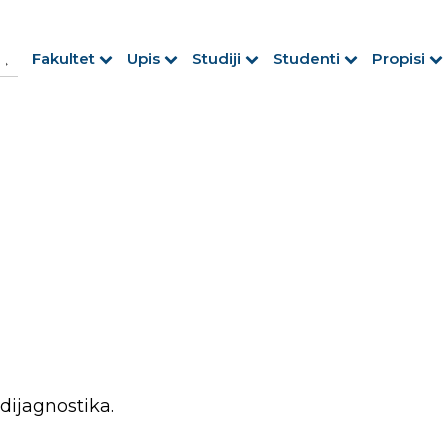
h Button
arch
Fakultet
Upis
Studiji
Studenti
Propisi
r:
 dijagnostika.