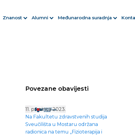
Znanost
Alumni
Međunarodna suradnja
Konta
Povezane obavijesti
11. prosinca 2023.
Na Fakultetu zdravstvenih studija
Sveučilišta u Mostaru održana
radionica na temu „Fizioterapija i