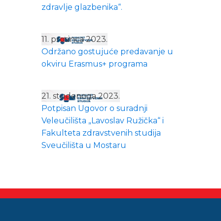
zdravlje glazbenika“.
11. prosinca 2023.
Održano gostujuće predavanje u
okviru Erasmus+ programa
21. studenoga 2023.
Potpisan Ugovor o suradnji
Veleučilišta „Lavoslav Ružička“ i
Fakulteta zdravstvenih studija
Sveučilišta u Mostaru