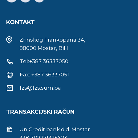
KONTAKT
Zrinskog Frankopana 34,
88000 Mostar, BiH
Tel:+387 36337050
Fax: +387 36337051
fzs@fzs.sum.ba
TRANSAKCIJSKI RAČUN
UniCredit bank d.d. Mostar
3381302271325623