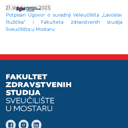
21. studenoga 2023.
Potpisan Ugovor o suradnji Veleučilišta „Lavoslav
Ružička“ i Fakulteta zdravstvenih studija
Sveučilišta u Mostaru