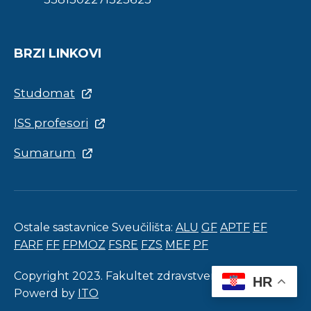
BRZI LINKOVI
Studomat
ISS profesori
Sumarum
Ostale sastavnice Sveučilišta:
ALU
GF
APTF
EF
FARF
FF
FPMOZ
FSRE
FZS
MEF
PF
Copyright 2023. Fakultet zdravstvenih studija.
HR
Powerd by
ITO