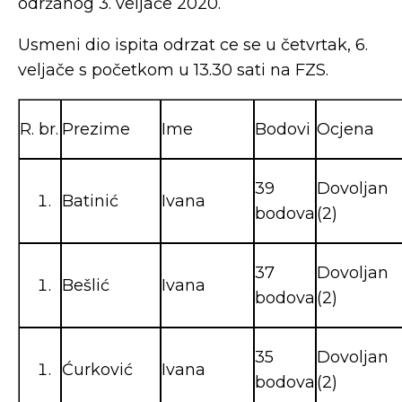
održanog 3. veljače 2020.
Usmeni dio ispita odrzat ce se u četvrtak, 6.
veljače s početkom u 13.30 sati na FZS.
R. br.
Prezime
Ime
Bodovi
Ocjena
39
Dovoljan
Batinić
Ivana
bodova
(2)
37
Dovoljan
Bešlić
Ivana
bodova
(2)
35
Dovoljan
Ćurković
Ivana
bodova
(2)