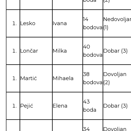
boda
(2)
14
Nedovolja
Lesko
Ivana
bodova
(1)
40
Lončar
Milka
Dobar (3)
bodova
38
Dovoljan
Martić
Mihaela
bodova
(2)
43
Pejić
Elena
Dobar (3)
boda
34
Dovoljan