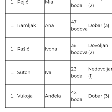
Pejić
Mia
boda
(2)
47
Ramljak
Ana
Dobar (3)
bodova
38
Dovoljan
Rašić
Ivona
bodova
(2)
23
Nedovolja
Suton
Iva
boda
(1)
42
Vukoja
Anđela
Dobar (3)
boda