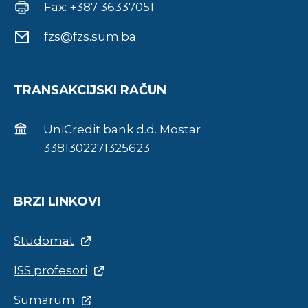
Fax: +387 36337051
fzs@fzs.sum.ba
TRANSAKCIJSKI RAČUN
UniCredit bank d.d. Mostar
3381302271325623
BRZI LINKOVI
Studomat
ISS profesori
Sumarum