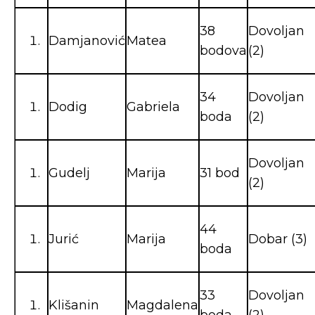
38
Dovoljan
Damjanović
Matea
bodova
(2)
34
Dovoljan
Dodig
Gabriela
boda
(2)
Dovoljan
Gudelj
Marija
31 bod
(2)
44
Jurić
Marija
Dobar (3)
boda
33
Dovoljan
Klišanin
Magdalena