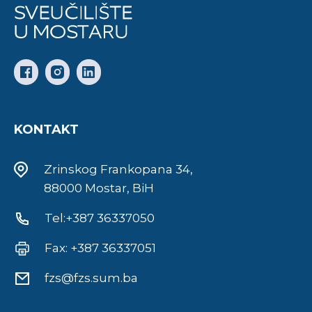
KONTAKT
Zrinskog Frankopana 34,
88000 Mostar, BiH
Tel:+387 36337050
Fax: +387 36337051
fzs@fzs.sum.ba