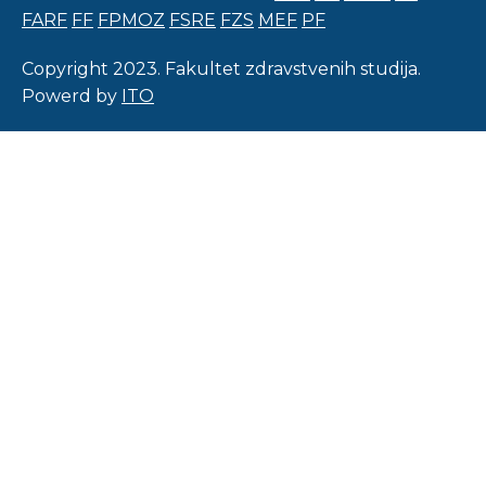
FARF
FF
FPMOZ
FSRE
FZS
MEF
PF
Copyright 2023. Fakultet zdravstvenih studija.
Powerd by
ITO