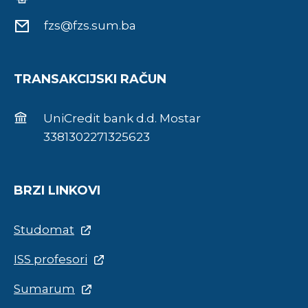
fzs@fzs.sum.ba
TRANSAKCIJSKI RAČUN
UniCredit bank d.d. Mostar
3381302271325623
BRZI LINKOVI
Studomat
ISS profesori
Sumarum