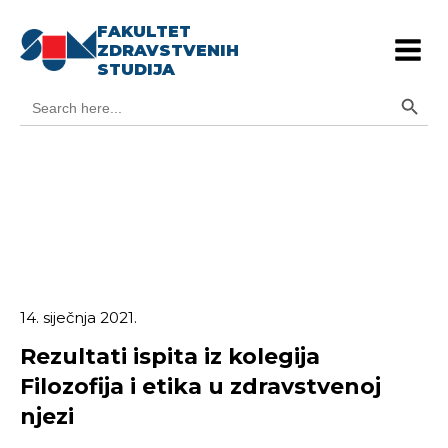
FAKULTET
ZDRAVSTVENIH
STUDIJA
Search Button
Search
for:
14. siječnja 2021.
Rezultati ispita iz kolegija
Filozofija i etika u zdravstvenoj
njezi