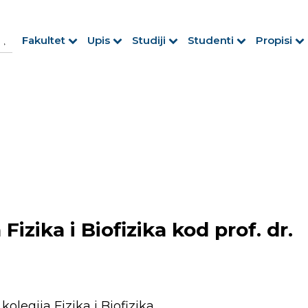
h Button
arch
Fakultet
Upis
Studiji
Studenti
Propisi
r:
 Fizika i Biofizika kod prof. dr.
olegija Fizika i Biofizika.