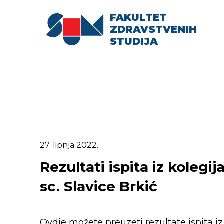
FAKULTET
Searc
Se
ZDRAVSTVENIH
fo
STUDIJA
27. lipnja 2022.
Rezultati ispita iz kolegija
sc. Slavice Brkić
Ovdje možete preuzeti rezultate ispita iz k