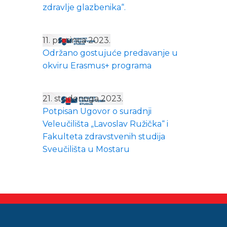
zdravlje glazbenika“.
11. prosinca 2023.
Održano gostujuće predavanje u
okviru Erasmus+ programa
21. studenoga 2023.
Potpisan Ugovor o suradnji
Veleučilišta „Lavoslav Ružička“ i
Fakulteta zdravstvenih studija
Sveučilišta u Mostaru