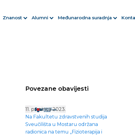
Znanost
Alumni
Međunarodna suradnja
Konta
Povezane obavijesti
11. prosinca 2023.
Na Fakultetu zdravstvenih studija
Sveučilišta u Mostaru održana
radionica na temu „Fizioterapija i