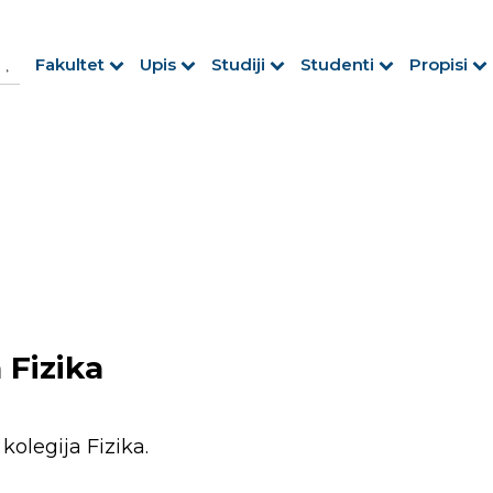
h Button
arch
Fakultet
Upis
Studiji
Studenti
Propisi
r:
a Fizika
kolegija Fizika.