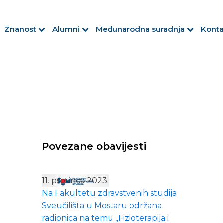
Znanost
Alumni
Međunarodna suradnja
Konta
Povezane obavijesti
11. prosinca 2023.
Na Fakultetu zdravstvenih studija
Sveučilišta u Mostaru održana
radionica na temu „Fizioterapija i