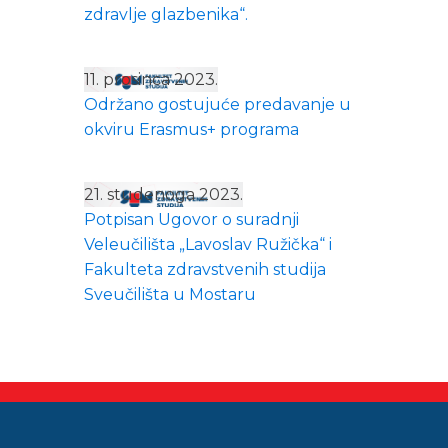
zdravlje glazbenika“.
11. prosinca 2023.
Održano gostujuće predavanje u
okviru Erasmus+ programa
21. studenoga 2023.
Potpisan Ugovor o suradnji
Veleučilišta „Lavoslav Ružička“ i
Fakulteta zdravstvenih studija
Sveučilišta u Mostaru