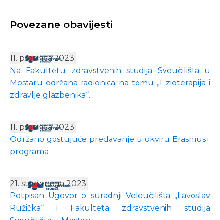
Povezane obavijesti
11. prosinca 2023.
Na Fakultetu zdravstvenih studija Sveučilišta u
Mostaru održana radionica na temu „Fizioterapija i
zdravlje glazbenika“.
11. prosinca 2023.
Održano gostujuće predavanje u okviru Erasmus+
programa
21. studenoga 2023.
Potpisan Ugovor o suradnji Veleučilišta „Lavoslav
Ružička“ i Fakulteta zdravstvenih studija