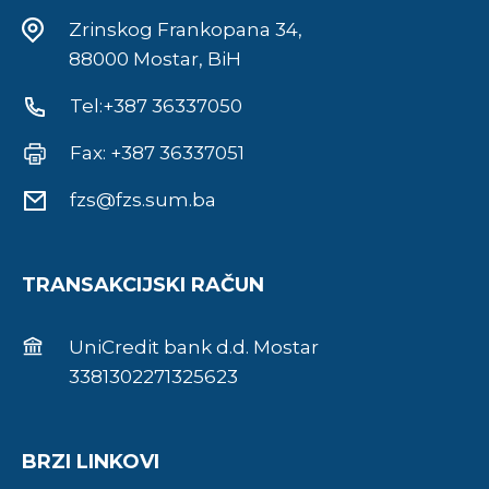
Zrinskog Frankopana 34,
88000 Mostar, BiH
Tel:+387 36337050
Fax: +387 36337051
fzs@fzs.sum.ba
TRANSAKCIJSKI RAČUN
UniCredit bank d.d. Mostar
3381302271325623
BRZI LINKOVI