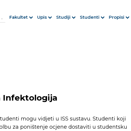
h Button
arch
Fakultet
Upis
Studiji
Studenti
Propisi
r:
a Infektologija
 studenti mogu vidjeti u ISS sustavu. Studenti koji
lbu za poništenje ocjene dostaviti u studentsku