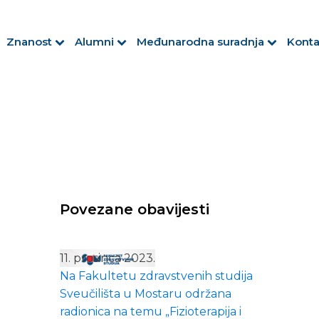
Znanost
Alumni
Međunarodna suradnja
Konta
Povezane obavijesti
11. prosinca 2023.
Na Fakultetu zdravstvenih studija
Sveučilišta u Mostaru održana
radionica na temu „Fizioterapija i