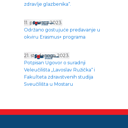
zdravlje glazbenika“.
11. prosinca 2023.
Održano gostujuće predavanje u
okviru Erasmus+ programa
21. studenoga 2023.
Potpisan Ugovor o suradnji
Veleučilišta „Lavoslav Ružička“ i
Fakulteta zdravstvenih studija
Sveučilišta u Mostaru