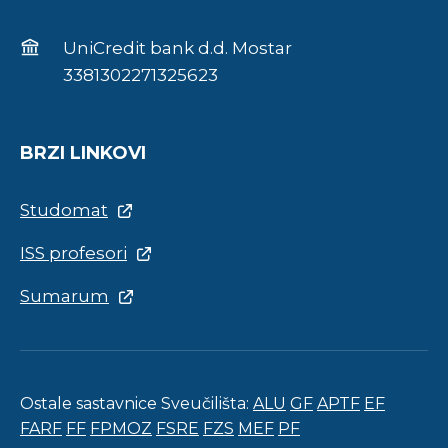
UniCredit bank d.d. Mostar
3381302271325623
BRZI LINKOVI
Studomat
ISS profesori
Sumarum
Ostale sastavnice Sveučilišta:
ALU
GF
APTF
EF
FARF
FF
FPMOZ
FSRE
FZS
MEF
PF