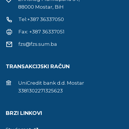
88000 Mostar, BiH
Tel:+387 36337050
Fax: +387 36337051
fzs@fzs.sum.ba
TRANSAKCIJSKI RAČUN
UniCredit bank d.d. Mostar
3381302271325623
BRZI LINKOVI