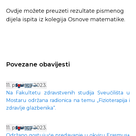
Ovdje možete preuzeti rezultate pismenog
dijela ispita iz kolegija Osnove matematike.
Povezane obavijesti
11. prosinca 2023.
Na Fakultetu zdravstvenih studija Sveučilišta u
Mostaru održana radionica na temu „Fizioterapija i
zdravlje glazbenika“.
11. prosinca 2023.
Održano gostujuće predavanje u okviru Erasmus+