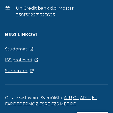
UniCredit bank d.d. Mostar
3381302271325623
BRZI LINKOVI
Studomat
ISS profesori
Sumarum
Ostale sastavnice Sveučilišta:
ALU
GF
APTF
EF
FARF
FF
FPMOZ
FSRE
FZS
MEF
PF