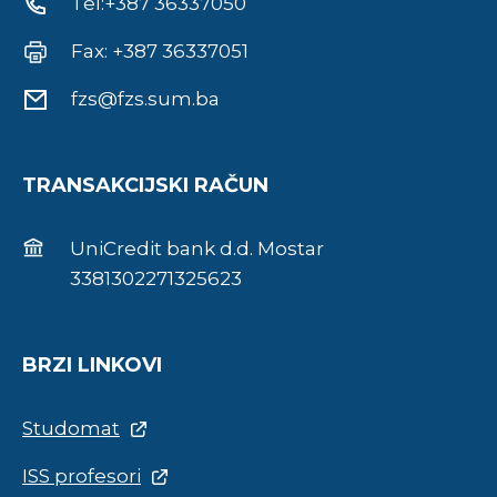
Tel:+387 36337050
Fax: +387 36337051
fzs@fzs.sum.ba
TRANSAKCIJSKI RAČUN
UniCredit bank d.d. Mostar
3381302271325623
BRZI LINKOVI
Studomat
ISS profesori