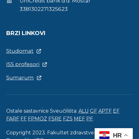
UniCredit bank d.d. Mostar
3381302271325623
BRZI LINKOVI
Studomat
ISS profesori
Sumarum
Ostale sastavnice Sveučilišta:
ALU
GF
APTF
EF
FARF
FF
FPMOZ
FSRE
FZS
MEF
PF
Copyright 2023. Fakultet zdravstvenih studija.
HR