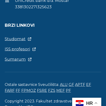
UniCredit bank d.d. Mostar
3381302271325623
BRZI LINKOVI
Studomat
ISS profesori
Sumarum
Ostale sastavnice Sveučilišta:
ALU
GF
APTF
EF
FARF
FF
FPMOZ
FSRE
FZS
MEF
PF
Copyright 2023. Fakultet zdravstvenih studija.
HR