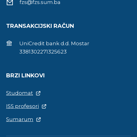
fzs@fzs.sum.ba
TRANSAKCIJSKI RAČUN
UniCredit bank d.d. Mostar
3381302271325623
BRZI LINKOVI
Studomat
ISS profesori
Sumarum