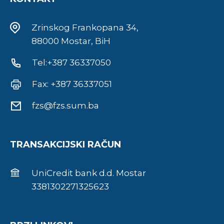
Zrinskog Frankopana 34,
88000 Mostar, BiH
Tel:+387 36337050
Fax: +387 36337051
fzs@fzs.sum.ba
TRANSAKCIJSKI RAČUN
UniCredit bank d.d. Mostar
3381302271325623