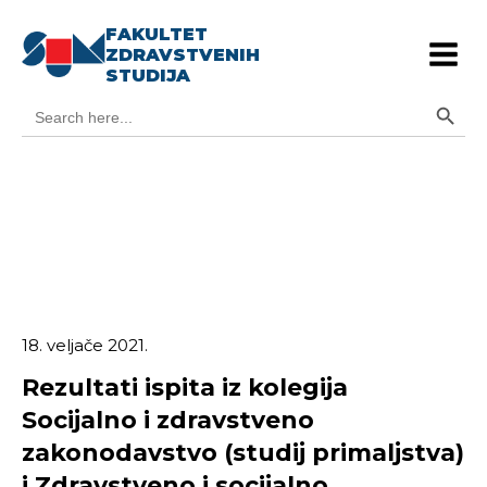
FAKULTET
ZDRAVSTVENIH
STUDIJA
Search Button
Search
for:
18. veljače 2021.
Rezultati ispita iz kolegija
Socijalno i zdravstveno
zakonodavstvo (studij primaljstva)
i Zdravstveno i socijalno