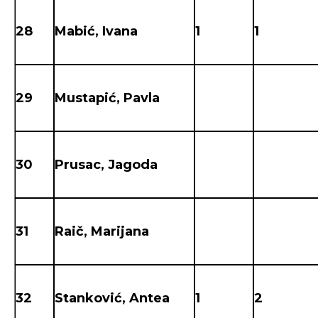
28
Mabić, Ivana
1
1
29
Mustapić, Pavla
30
Prusac, Jagoda
31
Raič, Marijana
32
Stanković, Antea
1
2