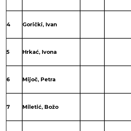
4
Gorički, Ivan
5
Hrkać, Ivona
6
Mijoč, Petra
7
Miletić, Božo