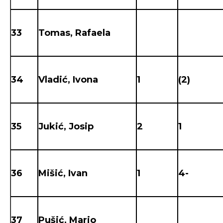
33
Tomas, Rafaela
34
Vladić, Ivona
1
(2)
35
Jukić, Josip
2
1
36
Mišić, Ivan
1
4-
37
Pušić, Mario