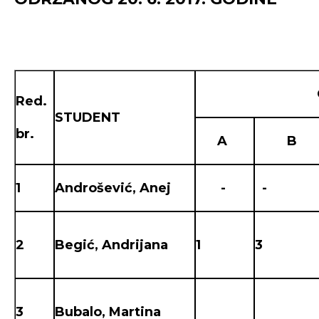
O C J 
Red.
STUDENT
br.
A
B
1
Androšević, Anej
-
-
2
Begić, Andrijana
1
3
3
Bubalo, Martina