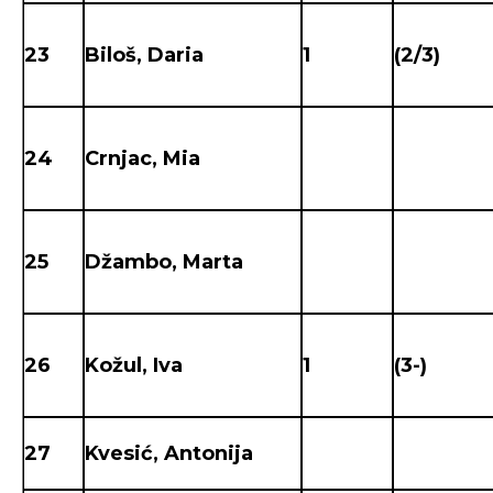
23
Biloš, Daria
1
(2/3)
24
Crnjac, Mia
25
Džambo, Marta
26
Kožul, Iva
1
(3-)
27
Kvesić, Antonija