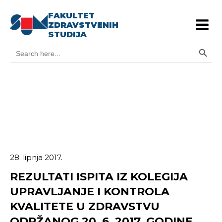
FAKULTET
ZDRAVSTVENIH
STUDIJA
Search Button
Search
for:
28. lipnja 2017.
REZULTATI ISPITA IZ KOLEGIJA
UPRAVLJANJE I KONTROLA
KVALITETE U ZDRAVSTVU
ODRŽANOG 20. 6. 2017. GODINE