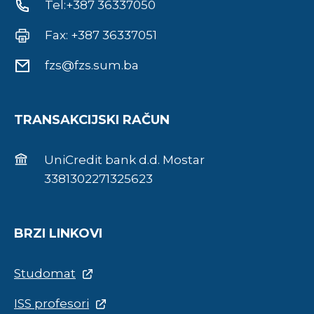
Tel:+387 36337050
Fax: +387 36337051
fzs@fzs.sum.ba
TRANSAKCIJSKI RAČUN
UniCredit bank d.d. Mostar
3381302271325623
BRZI LINKOVI
Studomat
ISS profesori