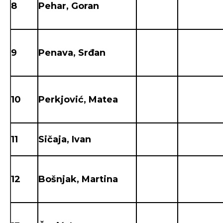
8
Pehar, Goran
9
Penava, Srđan
10
Perkjović, Matea
11
Sičaja, Ivan
12
Bošnjak, Martina