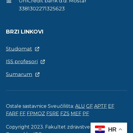
UniCredit bank d.d. Mostar
3381302271325623
BRZI LINKOVI
Studomat
ISS profesori
Sumarum
Ostale sastavnice Sveučilišta:
ALU
GF
APTF
EF
FARF
FF
FPMOZ
FSRE
FZS
MEF
PF
Copyright 2023. Fakultet zdravstvenih studija.
HR